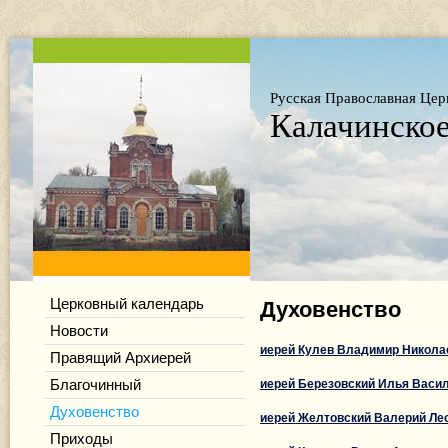
Русская Православная Цер
Калачинское
Церковный календарь
Духовенство
Новости
иерей Кулев Владимир Никола
Правящий Архиерей
иерей Березовский Илья Васи
Благочинный
Духовенство
иерей Желтовский Валерий Ле
Приходы